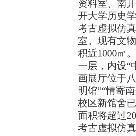
资料室
、
南
开大学历史
考古虚拟仿
室。
现有文
积近
1000
㎡
一层，内设
“
画展厅位于八
明馆”“情寄
校区新馆舍
面积将超过
2
考古虚拟仿